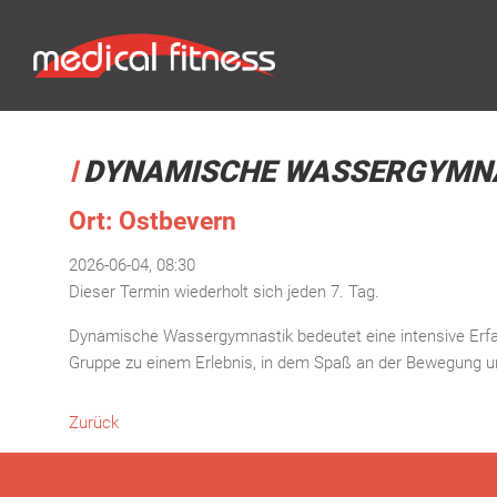
DYNAMISCHE WASSERGYMN
Ort: Ostbevern
2026-06-04, 08:30
Dieser Termin wiederholt sich jeden 7. Tag.
Dynamische Wassergymnastik bedeutet eine intensive Erf
Gruppe zu einem Erlebnis, in dem Spaß an der Bewegung u
Zurück