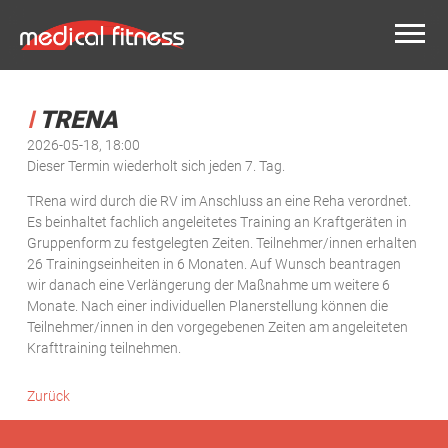
TRENA
2026-05-18, 18:00
Dieser Termin wiederholt sich jeden 7. Tag.
TRena wird durch die RV im Anschluss an eine Reha verordnet.
Es beinhaltet fachlich angeleitetes Training an Kraftgeräten in
Gruppenform zu festgelegten Zeiten. Teilnehmer/innen erhalten
26 Trainingseinheiten in 6 Monaten. Auf Wunsch beantragen
wir danach eine Verlängerung der Maßnahme um weitere 6
Monate. Nach einer individuellen Planerstellung können die
Teilnehmer/innen in den vorgegebenen Zeiten am angeleiteten
Krafttraining teilnehmen.
Zurück