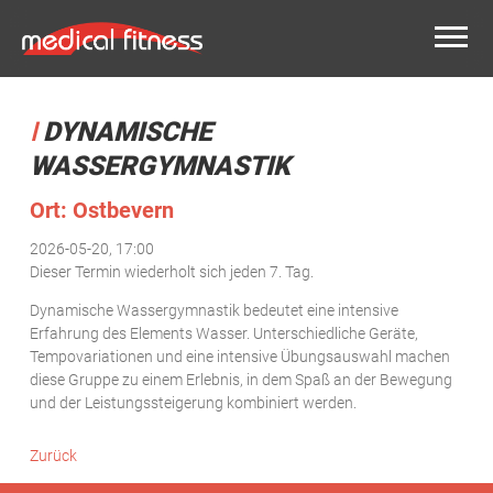
DYNAMISCHE
WASSERGYMNASTIK
Ort: Ostbevern
2026-05-20, 17:00
Dieser Termin wiederholt sich jeden 7. Tag.
Dynamische Wassergymnastik bedeutet eine intensive
Erfahrung des Elements Wasser. Unterschiedliche Geräte,
Tempovariationen und eine intensive Übungsauswahl machen
diese Gruppe zu einem Erlebnis, in dem Spaß an der Bewegung
und der Leistungssteigerung kombiniert werden.
Zurück