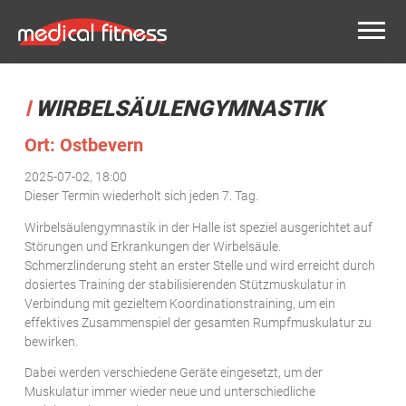
WIRBELSÄULENGYMNASTIK
Ort: Ostbevern
2025-07-02, 18:00
Dieser Termin wiederholt sich jeden 7. Tag.
Wirbelsäulengymnastik in der Halle ist speziel ausgerichtet auf
Störungen und Erkrankungen der Wirbelsäule.
Schmerzlinderung steht an erster Stelle und wird erreicht durch
dosiertes Training der stabilisierenden Stützmuskulatur in
Verbindung mit gezieltem Koordinationstraining, um ein
effektives Zusammenspiel der gesamten Rumpfmuskulatur zu
bewirken.
Dabei werden verschiedene Geräte eingesetzt, um der
Muskulatur immer wieder neue und unterschiedliche